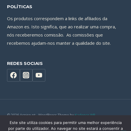
POLÍTICAS
Os produtos correspondem a links de afiliados da
Amazon es. Isto significa, que ao realizar uma compra,
nós receberemos comissão. As comissões que
recebemos ajudam-nos manter a qualidade do site.
REDES SOCIAIS
© 2026 Aspiro.pt - WordPress Theme by
Kadence WP
Este site utiliza cookies para permitir uma melhor experiência
por parte do utilizador. Ao navegar no site estará a consentir a
Política de Privacidade
|
Política de Cookies
|
Termos e Serviços
|