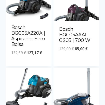
Bosch
Bosch
BGC05A220A |
BGC05AAA1
Aspirador Sem
GS05 | 700 W
Bolsa
129,00
€
85,00
€
132,59
€
127,17
€