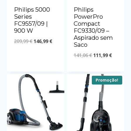
Philips 5000
Philips
Series
PowerPro
FC9557/09 |
Compact
900 W
FC9330/09 –
Aspirado sem
209,99
€
146,99
€
Saco
141,06
€
111,99
€
Promoção!