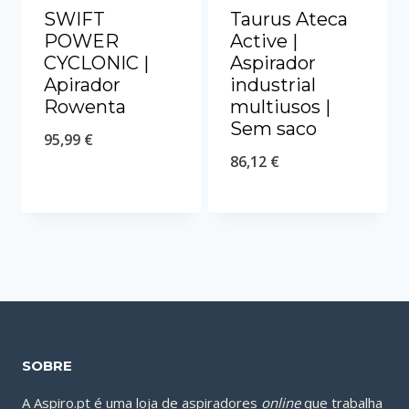
SWIFT
Taurus Ateca
POWER
Active |
CYCLONIC |
Aspirador
Apirador
industrial
Rowenta
multiusos |
Sem saco
95,99
€
86,12
€
SOBRE
A Aspiro.pt é uma loja de aspiradores
online
que trabalha