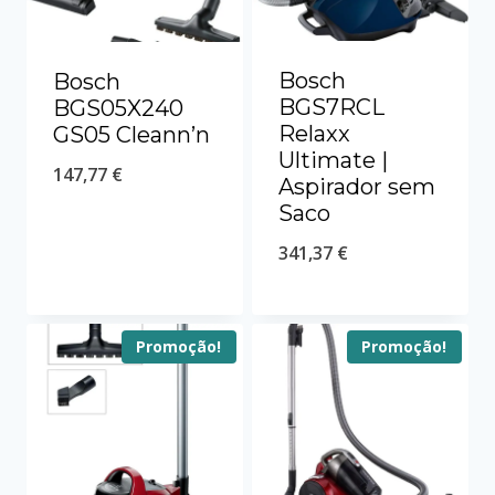
Bosch
Bosch
BGS7RCL
BGS05X240
Relaxx
GS05 Cleann’n
Ultimate |
147,77
€
Aspirador sem
Saco
341,37
€
Promoção!
Promoção!