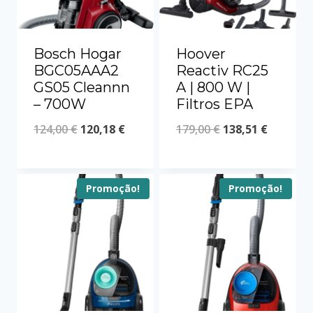
Bosch Hogar
Hoover
BGC05AAA2
Reactiv RC25
GS05 Cleannn
A | 800 W |
– 700W
Filtros EPA
124,00
€
120,18
€
179,00
€
138,51
€
Promoção!
Promoção!