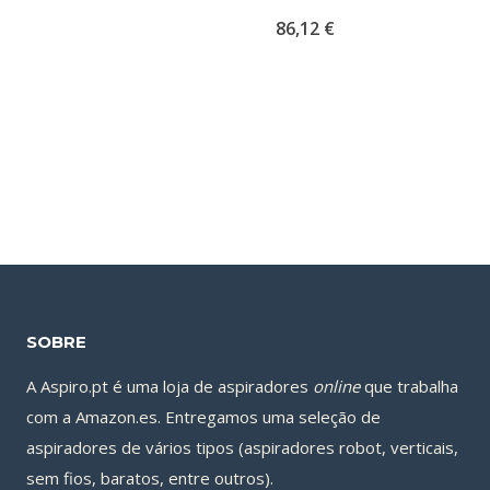
86,12
€
SOBRE
A Aspiro.pt é uma loja de aspiradores
online
que trabalha
com a Amazon.es. Entregamos uma seleção de
aspiradores de vários tipos (aspiradores robot, verticais,
sem fios, baratos, entre outros).