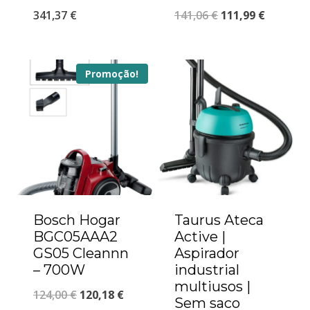
341,37
€
141,06
€
111,99
€
Promoção!
Bosch Hogar
Taurus Ateca
BGC05AAA2
Active |
GS05 Cleannn
Aspirador
– 700W
industrial
multiusos |
124,00
€
120,18
€
Sem saco