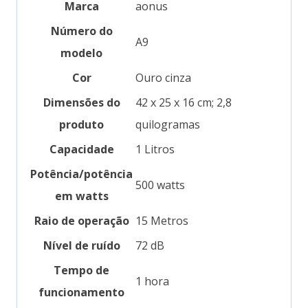
Marca
‎aonus
Número do
‎A9
modelo
Cor
‎Ouro cinza
Dimensões do
‎42 x 25 x 16 cm; 2,8
produto
quilogramas
Capacidade
‎1 Litros
Potência/potência
‎500 watts
em watts
Raio de operação
‎15 Metros
Nível de ruído
‎72 dB
Tempo de
‎1 hora
funcionamento