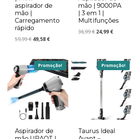
aspirador de
mão | 9000PA
mão |
| 3 em 1 |
Carregamento
Multifunções
rápido
36,99
€
24,99
€
59,99
€
49,58
€
Promoção!
Promoção!
Aspirador de
Taurus Ideal
mão URAQT |
Avant –