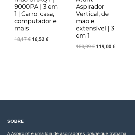
9000PA | 3 em
Aspirador
1 | Carro, casa,
Vertical, de
computador e
mão e
mais
extensível | 3
em 1
18,17
€
16,52
€
180,99
€
119,00
€
SOBRE
A Aspiro.pt é uma loja de aspiradores
online
que trabalha