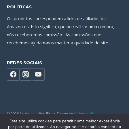
POLÍTICAS
Os produtos correspondem a links de afiliados da
Amazon es. Isto significa, que ao realizar uma compra,
nós receberemos comissão. As comissões que
recebemos ajudam-nos manter a qualidade do site.
REDES SOCIAIS
© 2026 Aspiro.pt - WordPress Theme by
Kadence WP
Este site utiliza cookies para permitir uma melhor experiência
por parte do utilizador. Ao navegar no site estará a consentir a
Política de Privacidade
|
Política de Cookies
|
Termos e Serviços
|