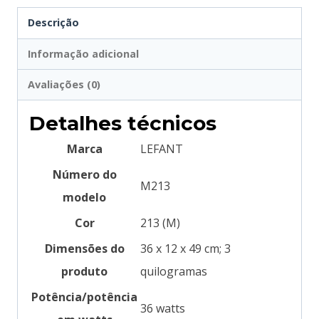
Descrição
Informação adicional
Avaliações (0)
Detalhes técnicos
Marca
‎LEFANT
Número do
‎M213
modelo
Cor
‎213 (M)
Dimensões do
‎36 x 12 x 49 cm; 3
produto
quilogramas
Potência/potência
‎36 watts